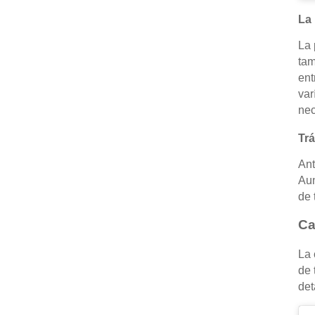
La 
La 
tam
ent
var
nec
Trá
Ant
Aun
de 
Ca
La 
de 
det