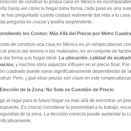
emoción de construir tu propia casa en México es incomparable
eño hasta ver cómo tu hogar toma forma, cada paso es una ave
 te has preguntado cuánto costará realmente dar vida a tu cas
sta pregunta es crucial y podría sorprenderte.
endiendo los Costos: Más Allá del Precio por Metro Cuadr
costo de construir una casa en México es un rompecabezas co
o el precio del terreno o los materiales; es un conjunto de facto
a dar forma a tu hogar ideal.
La ubicación, calidad de acabado
pacios,
y muchos otros aspectos influyen en el precio final. Por 
ro cuadrado puede variar significativamente dependiendo de l
struir. Pero, ¿qué otras piezas son clave en este rompecabeza
Elección de la Zona: No Solo es Cuestión de Precio
gir el lugar para tu futuro hogar va más allá de encontrar un pre
supuesto. Es crucial considerar la proximidad a tu trabajo, es
seguridad de la zona. La decisión correcta puede aumentar tu c
nificativamente.