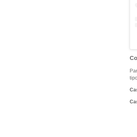
Co
Par
tip
Cas
Cas