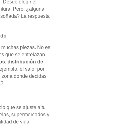
. Desde elegir el
ntura. Pero, ¿alguna
a soñada? La respuesta
ado
n muchas piezas. No es
res que se entrelazan
s, distribución de
ejemplo, el valor por
a zona donde decidas
s?
cio que se ajuste a tu
cuelas, supermercados y
alidad de vida