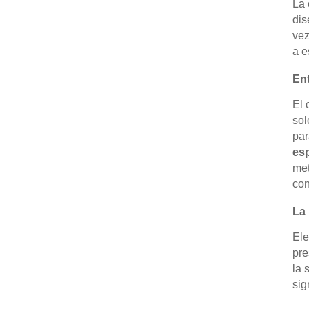
La 
dis
vez
a e
Ent
El 
sol
par
es
met
con
La 
Ele
pre
la 
sig